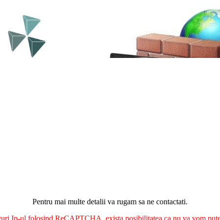
Pentru mai multe detalii va rugam sa ne contactati.
nguri Ip-ul folosind ReCAPTCHA, exista posibilitatea ca nu va vom putea 